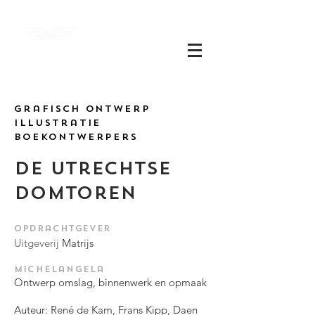
Michel
angela
grafisch ontwerp
Illustratie
boekontwerpers
de utrechtse
domtoren
​Opdrachtgever
Uitgeverij
Matrijs
Michelangela
Ontwerp omslag, binnenwerk en opmaak
Auteur: René de Kam, Frans Kipp, Daen