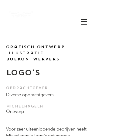
Michel
angela
grafisch ontwerp
Illustratie
boekontwerpers
logo's
​Opdrachtgever
Diverse opdrachtgevers
Michelangela
Ontwerp
Voor zeer uiteenlopende bedrijven heeft
Michelangela logo's ontworpen.